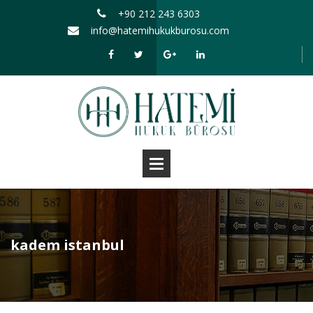
+90 212 243 6303
info@hatemihukukburosu.com
kadem istanbul
Aile Ve Boşanma Hukuku
Miras Hukuku
Ticaret Hukuku