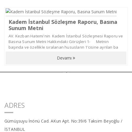
İdare Hukuku
Fikri, Ticari Ve Sınai Haklar
Kadem İstanbul Sözleşme Raporu, Basına
Sunum Metni
Borçlar Hukuku
AV. Kezban Hatemi'nin Kadem İstanbul Sözleşmesi Raporu ve
Basına Sunum Metni Hakkındaki Görüşleri 1- Metnin
Tüzel Kişiler Hukuku
başında ve özellikle sıralanan hususların 1’cisine ayrılan ba
Eşya Hukuku
Devamı
Kişisel Verilerin Korunması
Ve Bilgi Edinme Hukuku
Sigorta Hukuku
ADRES
Hakkımızda
Gümüşsuyu İnönü Cad. AKun Apt. No:39/6 Taksim Beyoğlu /
İSTANBUL
Ekibimiz