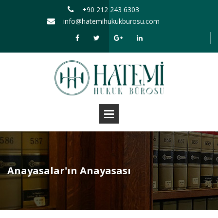
+90 212 243 6303
info@hatemihukukburosu.com
Anayasalar'ın Anayasası
Aile Ve Boşanma Hukuku
Miras Hukuku
Ticaret Hukuku