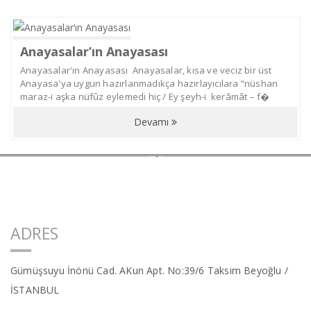
İdare Hukuku
Fikri, Ticari Ve Sınai Haklar
Anayasalar’ın Anayasası
Anayasalar'ın Anayasası Anayasalar, kısa ve veciz bir üst
Borçlar Hukuku
Anayasa'ya uygun hazırlanmadıkça hazırlayıcılara “nüshan
maraz-i aşka nüfûz eylemedi hiç / Ey şeyh-i kerâmât – f�
Tüzel Kişiler Hukuku
Devamı
Eşya Hukuku
Kişisel Verilerin Korunması
Ve Bilgi Edinme Hukuku
Sigorta Hukuku
ADRES
Gümüşsuyu İnönü Cad. AKun Apt. No:39/6 Taksim Beyoğlu /
Hakkımızda
İSTANBUL
Ekibimiz