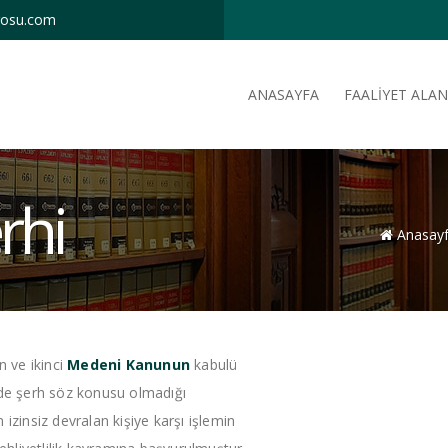
rosu.com
ANASAYFA
FAALİYET ALAN
rhi
Anasay
 ve ikinci
Medeni Kanunun
kabulü
’de şerh söz konusu olmadığı
izinsiz devralan kişiye karşı işlemin