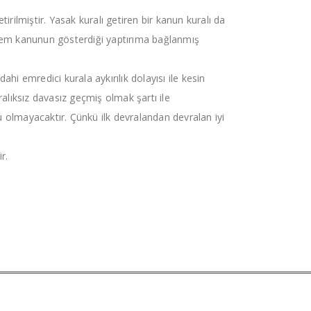
rilmiştir. Yasak kuralı getiren bir kanun kuralı da
şlem kanunun gösterdiği yaptırıma bağlanmış
i emredici kurala aykırılık dolayısı ile kesin
ralıksız davasız geçmiş olmak şartı ile
u olmayacaktır. Çünkü ilk devralandan devralan iyi
r.