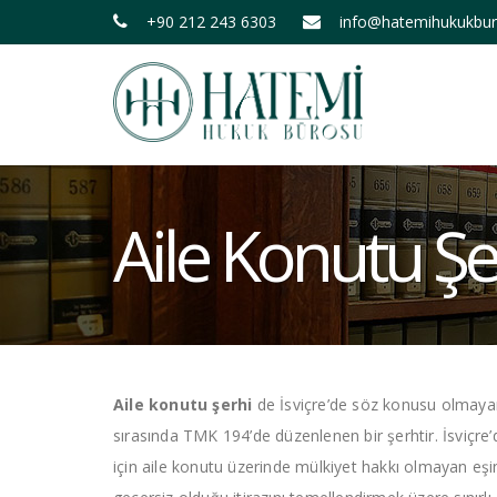
+90 212 243 6303
info@hatemihukukbu
Aile Konutu Şe
Aile konutu şerhi
de İsviçre’de söz konusu olmayan
sırasında TMK 194’de düzenlenen bir şerhtir. İsviçre
için aile konutu üzerinde mülkiyet hakkı olmayan eşin 