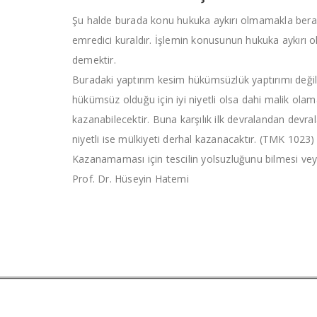
Şu halde burada konu hukuka aykırı olmamakla beraber 
emredici kuraldır. İşlemin konusunun hukuka aykırı 
demektir.
Buradaki yaptırım kesim hükümsüzlük yaptırımı değil a
hükümsüz olduğu için iyi niyetli olsa dahi malik olama
kazanabilecektir. Buna karşılık ilk devralandan devra
niyetli ise mülkiyeti derhal kazanacaktır. (TMK 1023)
Kazanamaması için tescilin yolsuzluğunu bilmesi veya
Prof. Dr. Hüseyin Hatemi