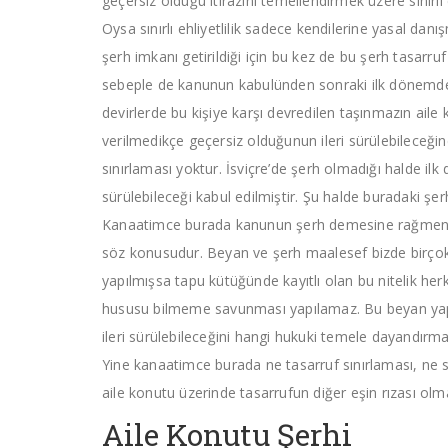
geçersiz olduğu itirazını temellendirmek üzere sınırlı
Oysa sınırlı ehliyetlilik sadece kendilerine yasal dan
şerh imkanı getirildiği için bu kez de bu şerh tasarruf
sebeple de kanunun kabulünden sonraki ilk dönemde a
devirlerde bu kişiye karşı devredilen taşınmazın aile
verilmedikçe geçersiz olduğunun ileri sürülebileceğin
sınırlaması yoktur. İsviçre’de şerh olmadığı halde ilk 
sürülebileceği kabul edilmiştir. Şu halde buradaki şerh
Kanaatimce burada kanunun şerh demesine rağmen asl
söz konusudur. Beyan ve şerh maalesef bizde birçok 
yapılmışsa tapu kütüğünde kayıtlı olan bu nitelik herk
hususu bilmeme savunması yapılamaz. Bu beyan yapılm
ileri sürülebileceğini hangi hukuki temele dayandırma
Yine kanaatimce burada ne tasarruf sınırlaması, ne sını
aile konutu üzerinde tasarrufun diğer eşin rızası 
Aile Konutu Şerhi