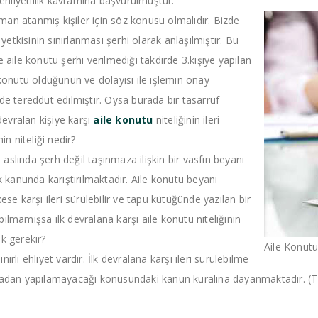
 ehliyetlilik kavramına başvurulmuştur.
ışman atanmış kişiler için söz konusu olmalıdır. Bizde
 yetkisinin sınırlanması şerhi olarak anlaşılmıştır. Bu
ile konutu şerhi verilmediği takdirde 3.kişiye yapılan
 konutu olduğunun ve dolayısı ile işlemin onay
de tereddüt edilmiştir. Oysa burada bir tasarruf
devralan kişiye karşı
aile konutu
niteliğinin ileri
in niteliği nedir?
ında şerh değil taşınmaza ilişkin bir vasfın beyanı
kanunda karıştırılmaktadır. Aile konutu beyanı
ese karşı ileri sürülebilir ve tapu kütüğünde yazılan bir
amışsa ilk devralana karşı aile konutu niteliğinin
k gerekir?
Aile Konutu
rlı ehliyet vardır. İlk devralana karşı ileri sürülebilme
olmadan yapılamayacağı konusundaki kanun kuralına dayanmaktadır. (