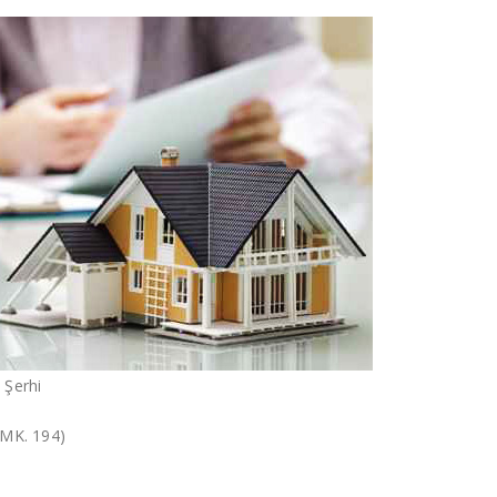
 Şerhi
TMK. 194)