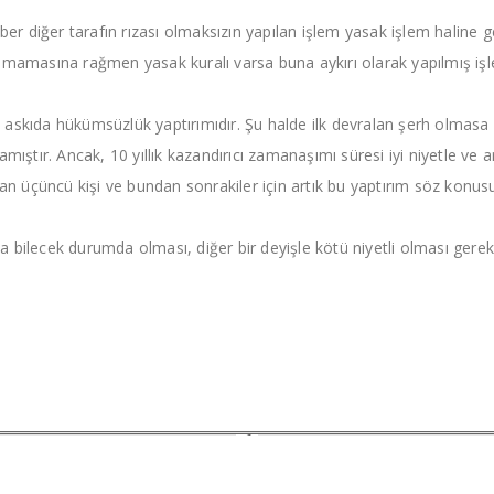
diğer tarafın rızası olmaksızın yapılan işlem yasak işlem haline geti
olmamasına rağmen yasak kuralı varsa buna aykırı olarak yapılmış i
skıda hükümsüzlük yaptırımıdır. Şu halde ilk devralan şerh olmasa dah
mıştır. Ancak, 10 yıllık kazandırıcı zamanaşımı süresi iyi niyetle ve a
lan üçüncü kişi ve bundan sonrakiler için artık bu yaptırım söz konus
 bilecek durumda olması, diğer bir deyişle kötü niyetli olması gereki